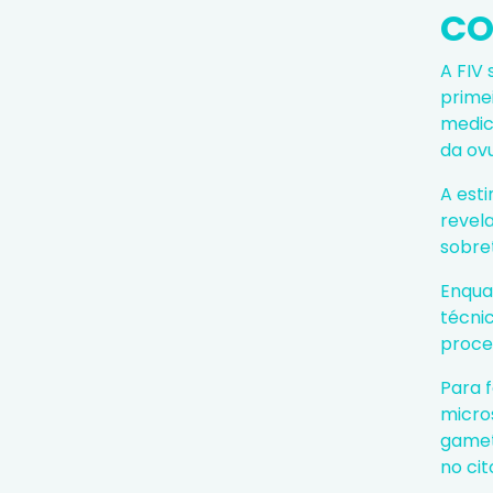
CO
A FIV
prime
medic
da ov
A esti
revel
sobre
Enqua
técni
proce
Para 
micro
gamet
no ci