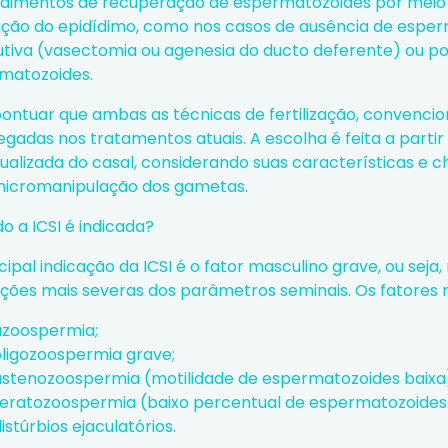
dimentos de recuperação de espermatozoides por meio d
ação do epidídimo, como nos casos de ausência de espe
utiva (vasectomia ou agenesia do ducto deferente) ou po
matozoides.
ontuar que ambas as técnicas de fertilização, convencion
gadas nos tratamentos atuais. A escolha é feita a partir
idualizada do casal, considerando suas características e
icromanipulação dos gametas.
o a ICSI é indicada?
cipal indicação da ICSI é o fator masculino grave, ou seja
ações mais severas dos parâmetros seminais. Os fatores 
azoospermia
;
oligozoospermia grave;
astenozoospermia (motilidade de espermatozoides baixa
teratozoospermia (baixo percentual de espermatozoides
istúrbios ejaculatórios.