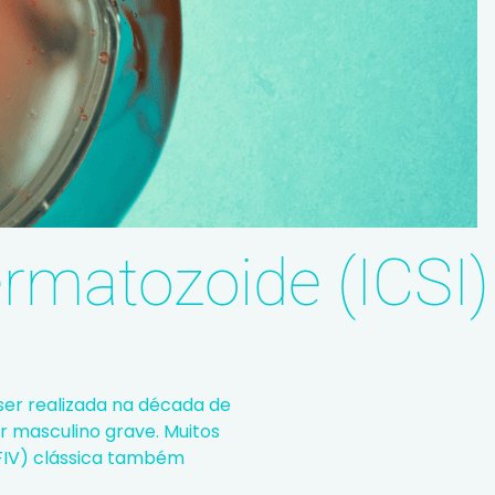
ermatozoide (ICSI)
ser realizada na década de
or masculino grave. Muitos
FIV)
clássica também