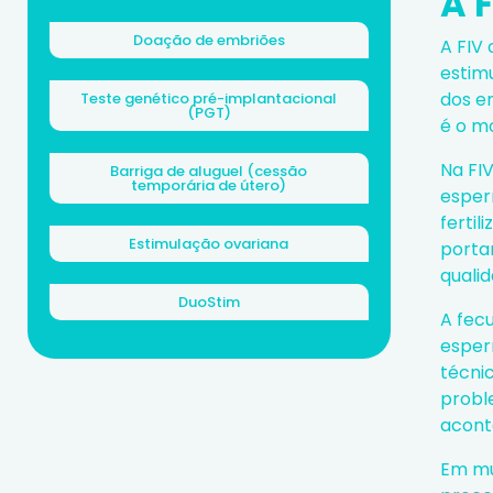
A F
Doação de embriões
A FIV
estim
dos e
Teste genético pré-implantacional
(PGT)
é o mo
Na FIV
Barriga de aluguel (cessão
temporária de útero)
esper
ferti
Estimulação ovariana
porta
qualid
DuoStim
A fec
esper
técni
probl
acont
Em mu