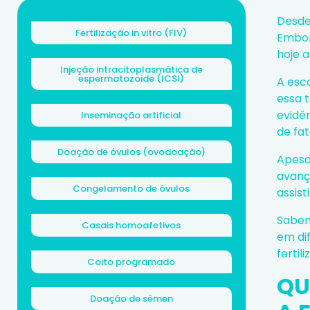
Desde
Fertilização in vitro (FIV)
Embor
hoje 
Injeção intracitoplasmática de
espermatozoide (ICSI)
A esco
essa 
evidê
Inseminação artificial
de fat
Doação de óvulos (ovodoação)
Apesa
avanç
Congelamento de óvulos
assis
Sabem
Casais homoafetivos
em di
fertil
Coito programado
QU
Doação de sêmen