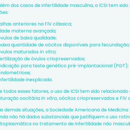
lém dos casos de infertilidade masculina, a ICSI tem sid
ões:
alhas anteriores na FIV clássica;
idade materna avançada;
vulos de baixa qualidade;
baixa quantidade de oócitos disponíveis para fecundação;
óvulos maturados
in vitro
;
ertilização de óvulos criopreservados;
indicação para teste genético pré-implantacional (PGT);
endometriose
;
nfertilidade inexplicada.
 todos esses fatores, o uso de ICSI tem sido relacionado
turação oocitária
in vitro
, oócitos criopreservados e FIV
as demais situações, a Sociedade Americana de Medicina
inda não há dados substanciais que justifiquem o
uso rotin
citoplasmática
no tratamento de infertilidade não masculi