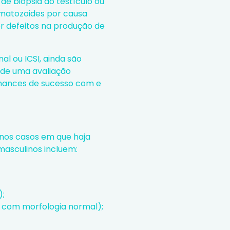
e biópsia do testículo ou
rmatozoides por causa
r defeitos na produção de
al ou ICSI, ainda são
 de uma avaliação
 chances de sucesso com e
, nos casos em que haja
masculinos incluem:
);
 com morfologia normal);