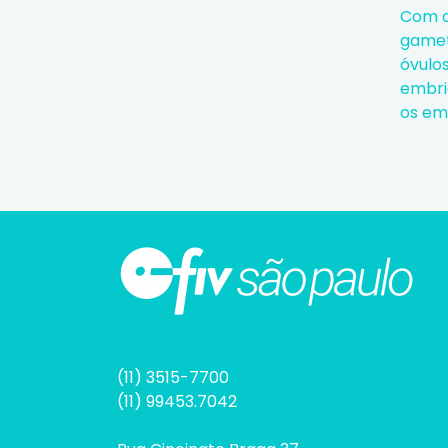
Com a
gameta
óvulo
embri
os em
(11) 3515-7700
(11) 99453.7042