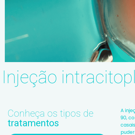
Injeção intracito
A inj
Conheça os tipos de
90, co
tratamentos
casai
puder