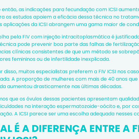
 então, as indicações para fecundação com ICSI aumenta
a os estudos apoiem a eficácia dessa técnica no tratam
as aplicações da ICSI abrangem uma gama maior de condiç
lha pela FIV com injeção intracitoplasmática é justificad
técnica pode prevenir boa parte das falhas de fertilizaç
ncias clínicas consistentes de que um método se sobrep
ores femininos ou de infertilidade inexplicada.
r disso, muitos especialistas preferem a FIV ICSI nos ca
ada. A proporção de mulheres com mais de 40 anos qu
tida aumentou drasticamente nas últimas décadas.
os que os óvulos dessas pacientes apresentam qualidade
ficuldades na interação espermatozoide-oócito e, por co
ização. A ICSI parece ser uma escolha adequada nesses ca
AL É A DIFERENÇA ENTRE A F