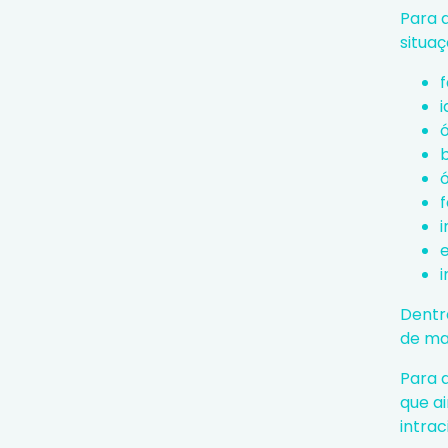
Para a
situaç
f
ó
f
i
Dentre
de ma
Para 
que a
intra