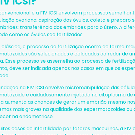
IV ICSI?
 convencional e a FIV ICSI envolvem processos semelhant
ulação ovariana
; aspiração dos óvulos, coleta e preparo se
mbriões; transferência dos embriões para o útero. A dife
do como os óvulos são fertilizados.
 clássica, o processo de fertilização ocorre de forma mais
matozoides são selecionados e colocados ao redor de um 
liza. Esse processo se assemelha ao processo de fertiliz
nto, deve ser indicada apenas nos casos em que os esp
ade.
undação na FIV ICSI envolve micromanipulação das célula
matozoide é cuidadosamente injetado no citoplasma de 
ca aumenta as chances de gerar um embrião mesmo nos
emas mais graves na qualidade dos espermatozoides ou 
ecer na endometriose.
itos casos de infertilidade por
fatores masculinos
, a FIV