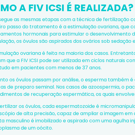
MO A FIV ICSI É REALIZADA?
 segue as mesmas etapas com a técnica de fertilização c
iro passo do tratamento é a estimulação ovariana, que co
amentos hormonais para estimular o desenvolvimento de 
ulação, os óvulos são aspirados dos ovários sob sedação 
mulação ovariana é feita na maioria dos casos. Entretant
am que a
FIV ICSI pode ser utilizada em ciclos naturais
com 
tudo em pacientes com menos de 37 anos.
nto os óvulos passam por análise, o esperma também é 
cas de preparo seminal. Nos casos de
azoospermia
, o pa
dimentos de recuperação espermática, os quais envolve
fertilizar os óvulos, cada espermatozoide é micromanipu
scópio de alta precisão, capaz de ampliar a imagem em a
a masculino é imobilizado e aspirado com uma agulha inj
toplasma de um oócito.