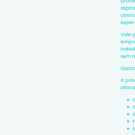
proce
aspir
obstr
esper
Vale p
empre
indiv
sem m
Quand
A prin
alter
d