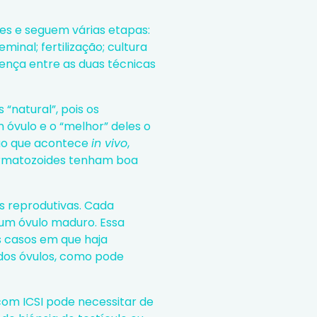
es e seguem várias etapas:
minal; fertilização; cultura
rença entre as duas técnicas
 “natural”, pois os
óvulo e o “melhor” deles o
ação que acontece
in vivo
,
ermatozoides tenham boa
s reprodutivas. Cada
um óvulo maduro. Essa
 casos em que haja
dos óvulos, como pode
 com ICSI pode necessitar de