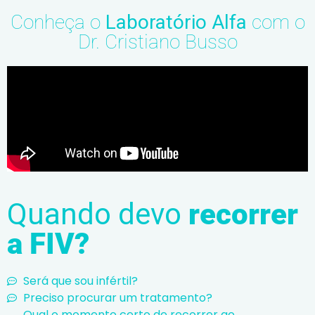
Conheça o
Laboratório Alfa
com o
Dr. Cristiano Busso
Quando devo
recorrer
a FIV?
Será que sou infértil?
Preciso procurar um tratamento?
Qual o momento certo de recorrer ao