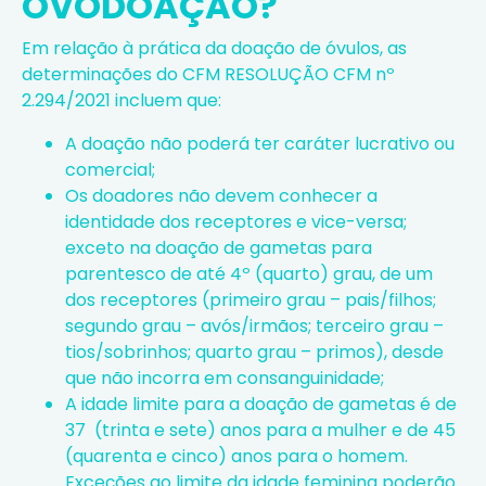
OVODOAÇÃO?
Em relação à prática da doação de óvulos, as
determinações do CFM RESOLUÇÃO CFM nº
2.294/2021 incluem que:
A doação não poderá ter caráter lucrativo ou
comercial;
Os doadores não devem conhecer a
identidade dos receptores e vice-versa;
exceto na doação de gametas para
parentesco de até 4º (quarto) grau, de um
dos receptores (primeiro grau – pais/filhos;
segundo grau – avós/irmãos; terceiro grau –
tios/sobrinhos; quarto grau – primos), desde
que não incorra em consanguinidade;
A idade limite para a doação de gametas é de
37 (trinta e sete) anos para a mulher e de 45
(quarenta e cinco) anos para o homem.
Exceções ao limite da idade feminina poderão