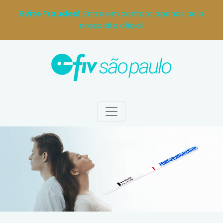
Evite Fraudes!
Entre em contato apenas pelo
nosso site oficial.