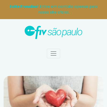
Evite Fraudes!
Entre em contato apenas pelo
nosso site oficial.