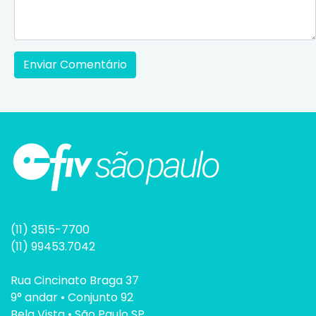
(11) 3515-7700
(11) 99453.7042
Rua Cincinato Braga 37
9° andar • Conjunto 92
Bela Vista • São Paulo SP